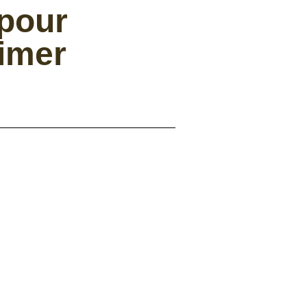
pour
limer