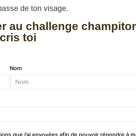
basse de ton visage.
ier au challenge champito
cris toi
Nom
ions que j’ai envoyées afin de pouvoir répondre à m